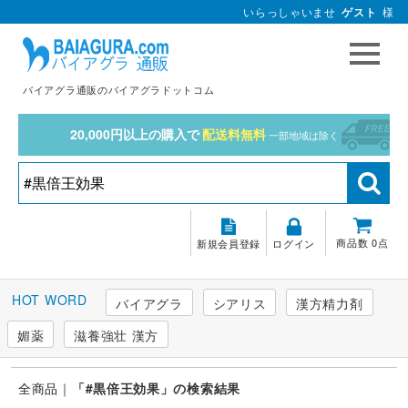
いらっしゃいませ
ゲスト
様
バイアグラ通販のバイアグラドットコム
20,000円以上の購入で
配送料無料
一部地域は除く
商品数 0点
新規会員登録
ログイン
バイアグラ
シアリス
漢方精力剤
媚薬
滋養強壮 漢方
全商品
「#黒倍王効果」の検索結果