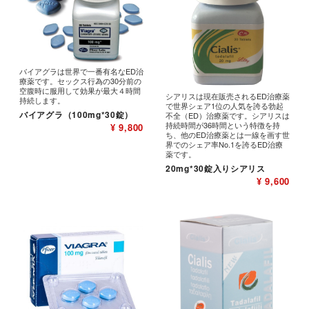
バイアグラは世界で一番有名なED治
療薬です。セックス行為の30分前の
空腹時に服用して効果が最大４時間
シアリスは現在販売されるED治療薬
持続します。
で世界シェア1位の人気を誇る勃起
バイアグラ（100mg*30錠）
不全（ED）治療薬です。シアリスは
持続時間が36時間という特徴を持
¥ 9,800
ち、他のED治療薬とは一線を画す世
界でのシェア率No.1を誇るED治療
薬です。
20mg*30錠入りシアリス
¥ 9,600