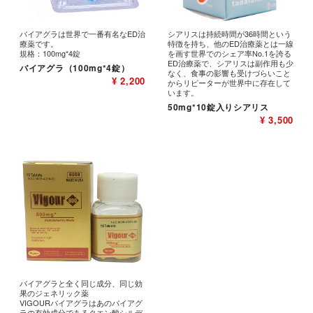
バイアグラは世界で一番有名なED治
シアリスは持続時間が36時間という
療薬です。
特徴を持ち、他のED治療薬とは一線
規格：100mg*4錠
を画す世界でのシェア率No.1を誇る
ED治療薬で、シアリスは副作用も少
バイアグラ（100mg*4錠）
なく、食事の影響も受けづらいこと
¥ 2,200
からリピーターが世界中に存在して
います。
50mg*10錠入りシアリス
¥ 3,500
バイアグラと全く同じ成分、同じ効
果のジェネリック薬
VIGOURバイアグラはあのバイアグ
ラの有効成分であるクエン酸シルデ