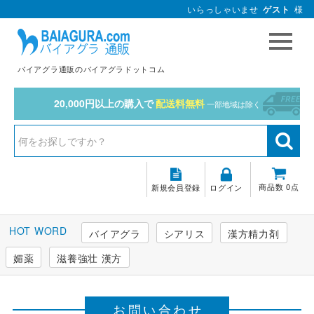
いらっしゃいませ
ゲスト
様
バイアグラ通販のバイアグラドットコム
20,000円以上の購入で
配送料無料
一部地域は除く
商品数 0点
新規会員登録
ログイン
バイアグラ
シアリス
漢方精力剤
媚薬
滋養強壮 漢方
お問い合わせ