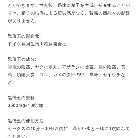
とができます。性交後、迅速に精子を生成し補充することが
でき、精子の枯渇による疲労感がなく、腎臓の機能への影響
がありません。
黒倍王の製造元:
ドイツ貝貝生物工程開発会社
黒倍王の成分:
雪鹿の陰茎、ヤクの睾丸、アザラシの陰茎、鹿の陰茎、黄
精、鎖陽人参、コク、カメの腹部の甲、当帰、セイウチな
ど。
黒倍王の規格:
3500mg×10錠/箱
黒倍王の使用方法:
セックスの10分～30分以内に、温かい水と一緒に1錠飲んで
ください。