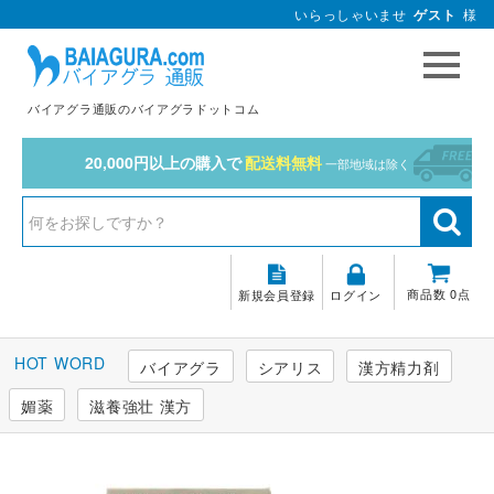
いらっしゃいませ
ゲスト
様
バイアグラ通販のバイアグラドットコム
20,000円以上の購入で
配送料無料
一部地域は除く
商品数 0点
新規会員登録
ログイン
バイアグラ
シアリス
漢方精力剤
媚薬
滋養強壮 漢方