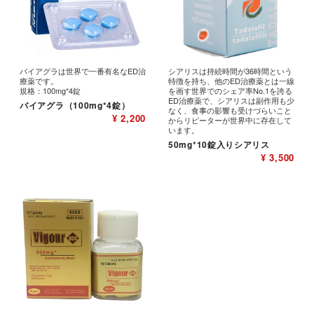
バイアグラは世界で一番有名なED治
シアリスは持続時間が36時間という
療薬です。
特徴を持ち、他のED治療薬とは一線
規格：100mg*4錠
を画す世界でのシェア率No.1を誇る
ED治療薬で、シアリスは副作用も少
バイアグラ（100mg*4錠）
なく、食事の影響も受けづらいこと
¥ 2,200
からリピーターが世界中に存在して
います。
50mg*10錠入りシアリス
¥ 3,500