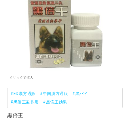
#ED漢方通販
#中国漢方通販
#黒バイ
#黒倍王副作用
#黒倍王効果
黒倍王