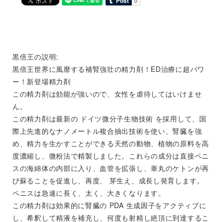
黒倍王の説明:
黒倍王世界に風靡する補腎強壮の精力剤！ED治療に超パワ
ー！新登場精力剤
この精力剤は効能が強いので、女性を虐待してはいけませ
ん。
この精力剤は最新の ドイツ微分子生物技術 を採用して、国
際上先進的なナノメートル複合抽出技術を使い、腎臓を強
め、精力を生かすことができる天然の動物、植物の原料を高
度濃縮し、微粉法で精製しました。これらの成分は直接ペニ
スの海綿体の内部に入り、血管を拡張し、睾丸のケトンが再
び蘇ることを促進し、再度、 芽生え、成長し発育します。
ペニスは急速に長く、太く、大きくなります。
この精力剤は効果的に腎臓の PDA 生成因子をアクティブに
し、希釈して精液を補充し、何度も射精し絶頂に到達するこ