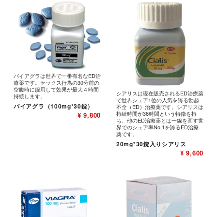
バイアグラは世界で一番有名なED治
療薬です。セックス行為の30分前の
空腹時に服用して効果が最大４時間
シアリスは現在販売されるED治療薬
持続します。
で世界シェア1位の人気を誇る勃起
バイアグラ（100mg*30錠）
不全（ED）治療薬です。シアリスは
持続時間が36時間という特徴を持
¥ 9,800
ち、他のED治療薬とは一線を画す世
界でのシェア率No.1を誇るED治療
薬です。
20mg*30錠入りシアリス
¥ 9,600