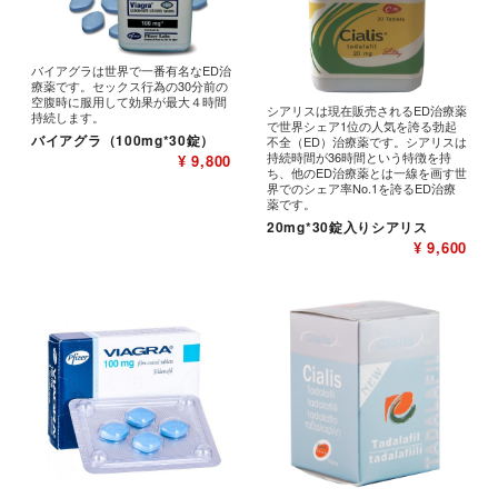
バイアグラは世界で一番有名なED治
療薬です。セックス行為の30分前の
空腹時に服用して効果が最大４時間
シアリスは現在販売されるED治療薬
持続します。
で世界シェア1位の人気を誇る勃起
バイアグラ（100mg*30錠）
不全（ED）治療薬です。シアリスは
持続時間が36時間という特徴を持
¥ 9,800
ち、他のED治療薬とは一線を画す世
界でのシェア率No.1を誇るED治療
薬です。
20mg*30錠入りシアリス
¥ 9,600