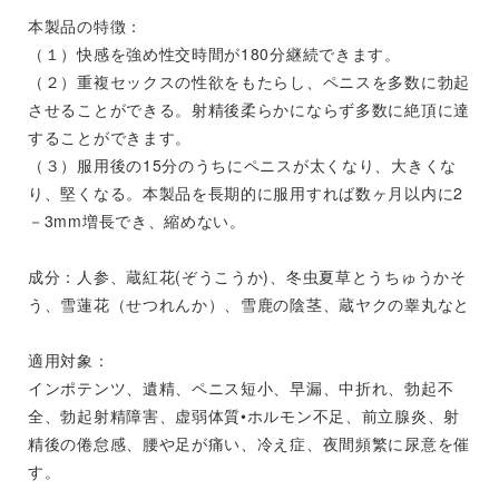
本製品の特徴：
（１）快感を強め性交時間が180分継続できます。
（２）重複セックスの性欲をもたらし、ペニスを多数に勃起
させることができる。射精後柔らかにならず多数に絶頂に達
することができます。
（３）服用後の15分のうちにペニスが太くなり、大きくな
り、堅くなる。本製品を長期的に服用すれば数ヶ月以内に2
－3mm増長でき、縮めない。
成分：人参、蔵紅花(ぞうこうか)、冬虫夏草とうちゅうかそ
う、雪蓮花（せつれんか）、雪鹿の陰茎、蔵ヤクの睾丸なと
適用対象：
インポテンツ、遺精、ペニス短小、早漏、中折れ、勃起不
全、勃起射精障害、虚弱体質•ホルモン不足、前立腺炎、射
精後の倦怠感、腰や足が痛い、冷え症、夜間頻繁に尿意を催
す。