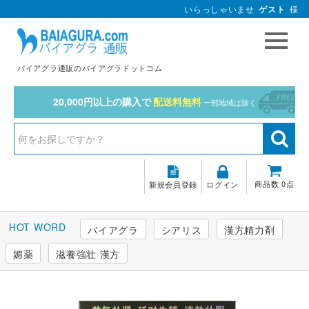
いらっしゃいませ
ゲスト
様
バイアグラ通販のバイアグラドットコム
20,000円以上の購入で
配送料無料
一部地域は除く
商品数 0点
新規会員登録
ログイン
バイアグラ
シアリス
漢方精力剤
媚薬
滋養強壮 漢方