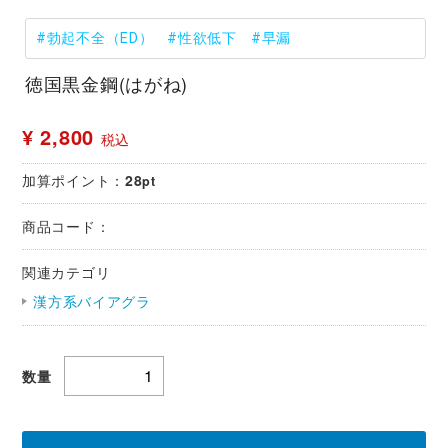
#勃起不全（ED）
#性欲低下
#早漏
徳国黒金鋼(はがね)
¥ 2,800
税込
加算ポイント：
28
pt
商品コード：
関連カテゴリ
漢方系バイアグラ
数量