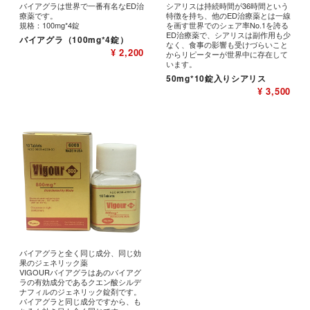
バイアグラは世界で一番有名なED治
シアリスは持続時間が36時間という
療薬です。
特徴を持ち、他のED治療薬とは一線
規格：100mg*4錠
を画す世界でのシェア率No.1を誇る
ED治療薬で、シアリスは副作用も少
バイアグラ（100mg*4錠）
なく、食事の影響も受けづらいこと
¥ 2,200
からリピーターが世界中に存在して
います。
50mg*10錠入りシアリス
¥ 3,500
バイアグラと全く同じ成分、同じ効
果のジェネリック薬
VIGOURバイアグラはあのバイアグ
ラの有効成分であるクエン酸シルデ
ナフィルのジェネリック錠剤です。
バイアグラと同じ成分ですから、も