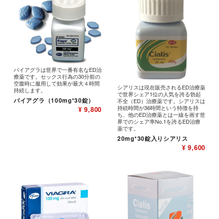
バイアグラは世界で一番有名なED治
療薬です。セックス行為の30分前の
空腹時に服用して効果が最大４時間
シアリスは現在販売されるED治療薬
持続します。
で世界シェア1位の人気を誇る勃起
バイアグラ（100mg*30錠）
不全（ED）治療薬です。シアリスは
持続時間が36時間という特徴を持
¥ 9,800
ち、他のED治療薬とは一線を画す世
界でのシェア率No.1を誇るED治療
薬です。
20mg*30錠入りシアリス
¥ 9,600