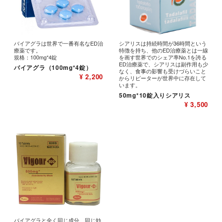
バイアグラは世界で一番有名なED治
シアリスは持続時間が36時間という
療薬です。
特徴を持ち、他のED治療薬とは一線
規格：100mg*4錠
を画す世界でのシェア率No.1を誇る
ED治療薬で、シアリスは副作用も少
バイアグラ（100mg*4錠）
なく、食事の影響も受けづらいこと
¥ 2,200
からリピーターが世界中に存在して
います。
50mg*10錠入りシアリス
¥ 3,500
バイアグラと全く同じ成分、同じ効