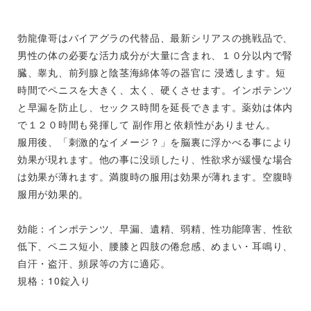
勃龍偉哥はバイアグラの代替品、最新シリアスの挑戦品で、
男性の体の必要な活力成分が大量に含まれ、１０分以内で腎
臓、睾丸、前列腺と陰茎海綿体等の器官に 浸透します。短
時間でペニスを大きく、太く、硬くさせます。インポテンツ
と早漏を防止し、セックス時間を延長できます。薬効は体内
で１２０時間も発揮して 副作用と依頼性がありません。
服用後、「刺激的なイメージ？」を脳裏に浮かべる事により
効果が現れます。他の事に没頭したり、性欲求が緩慢な場合
は効果が薄れます。満腹時の服用は効果が薄れます。空腹時
服用が効果的。
効能：インポテンツ、早漏、遺精、弱精、性功能障害、性欲
低下、ペニス短小、腰膝と四肢の倦怠感、めまい・耳鳴り、
自汗・盗汗、頻尿等の方に適応。
規格：10錠入り