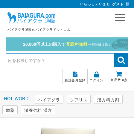
いらっしゃいませ
ゲスト
様
バイアグラ通販のバイアグラドットコム
20,000円以上の購入で
配送料無料
一部地域は除く
商品数 0点
新規会員登録
ログイン
バイアグラ
シアリス
漢方精力剤
媚薬
滋養強壮 漢方