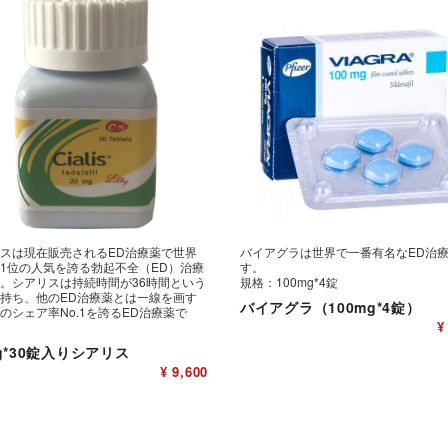
スは現在販売されるED治療薬で世界
バイアグラは世界で一番有名なED治
1位の人気を誇る勃起不全（ED）治療
す。
。シアリスは持続時間が36時間という
規格：100mg*4錠
持ち、他のED治療薬とは一線を画す
バイアグラ（100mg*4錠）
のシェア率No.1を誇るED治療薬で
¥
g*30錠入りシアリス
¥ 9,600