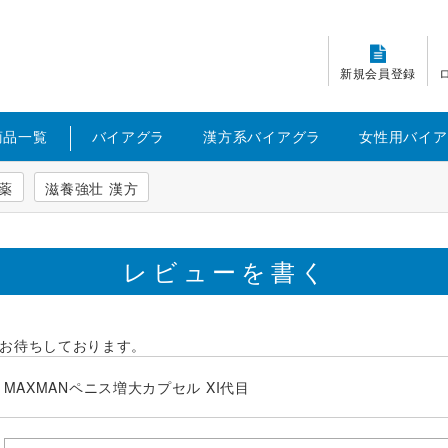
新規会員登録
商品一覧
バイアグラ
漢方系バイアグラ
女性用バイア
薬
滋養強壮 漢方
レビューを書く
お待ちしております。
MAXMANペニス増大カプセル XI代目